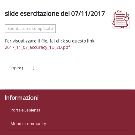
slide esercitazione del 07/11/2017
Aggregazione dei criteri
Spunta come completato
Per visualizzare il file, fai click su questo link:
2017_11_07_accuracy_1D_2D.pdf
Ospite (
Login
)
Politiche
Ottieni l'app mobile
Informazioni
Portale Sapienza
Moodle community