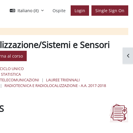
Italiano ‎(it)‎
Ospite
Login
Single Sign On
lizzazione/Sistemi e Sensori
Apr
rna al corso
 CICLO UNICO
STATISTICA
E TELECOMUNICAZIONI
LAUREE TRIENNALI
RADIOTECNICA E RADIOLOCALIZZAZIONE - A.A. 2017-2018
PS