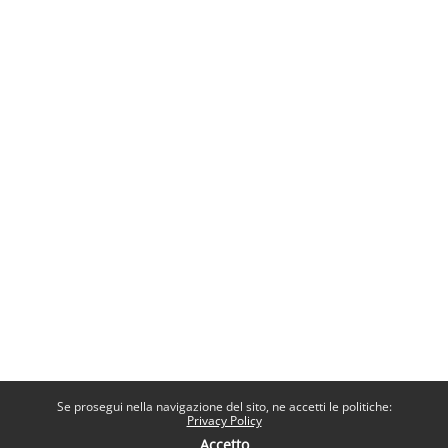
Se prosegui nella navigazione del sito, ne accetti le politiche:
Privacy Policy
Accetto