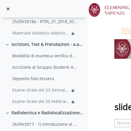
Vai al contenuto principale
Materiale didattico[UGPS] Kaplan, “Understanding G...
25/09/2018a - RTRL_01_2018_2019_rivelazione ...
Materiale didattico addizionale password per ...
Iscrizioni, Test & Prenotazioni - a.a. 2018-2019
Minimizza
Modalità di esameLa verifica dell'apprendimento&nb...
Iscrizione al Gruppo Studenti Attivi - corso a.a. ...
Deposito foto-tessera
Esame Orale del 23 Gennaio 2019
Esame Orale del 20 Febbraio 2019
slid
Radiotecnica e Radiolocalizzazione - a.a. 2017-2018
Minimizza
Aggregaz
Spunta
26/09/2017 - 1) Introduzione al corso; 2) basi del...