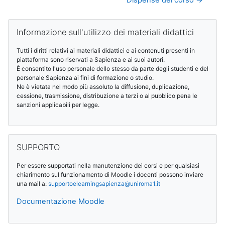
Blocks
Skip Informazione sull'utilizzo dei materiali didattici
Informazione sull'utilizzo dei materiali didattici
Tutti i diritti relativi ai materiali didattici e ai contenuti presenti in
piattaforma sono riservati a Sapienza e ai suoi autori.
È consentito l'uso personale dello stesso da parte degli studenti e del
personale Sapienza ai fini di formazione o studio.
Ne è vietata nel modo più assoluto la diffusione, duplicazione,
cessione, trasmissione, distribuzione a terzi o al pubblico pena le
sanzioni applicabili per legge.
Skip SUPPORTO
SUPPORTO
Per essere supportati nella manutenzione dei corsi e per qualsiasi
chiarimento sul funzionamento di Moodle i docenti possono inviare
una mail a:
supportoelearningsapienza@
uniroma1.it
Documentazione Moodle