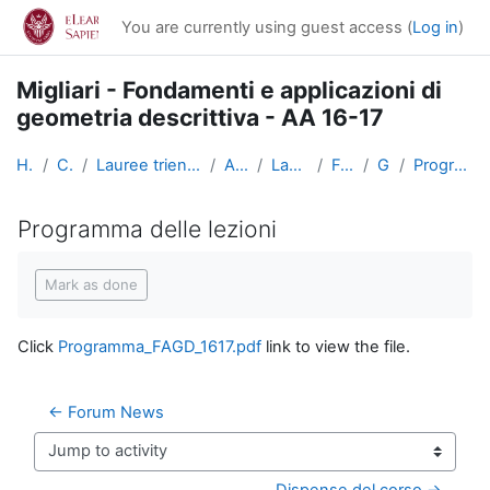
Skip to main content
You are currently using guest access (
Log in
)
Migliari - Fondamenti e applicazioni di
geometria descrittiva - AA 16-17
Home
Courses
Lauree triennali, magistrali, a ciclo unico
Architettura
Lauree Triennali
FAGD_1617
General
Programma delle lezioni
Programma delle lezioni
Completion requirements
Mark as done
Click
Programma_FAGD_1617.pdf
link to view the file.
← Forum News
Jump to activity
Dispense del corso →