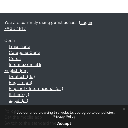
Supplementary blocks
You are currently using guest access (
Log in
)
FAGD_1617
Corsi
I miei corsi
Categorie Corsi
Cerca
Informazioni utili
English ‎(en)‎
Deutsch ‎(de)‎
English ‎(en)‎
Español - Internacional ‎(es)‎
Italiano ‎(it)‎
العربية ‎(ar)‎
x
Policies
If you continue browsing this website, you agree to our policies:
Privacy Policy
Get the mobile app
Switch to the standard theme
Accept