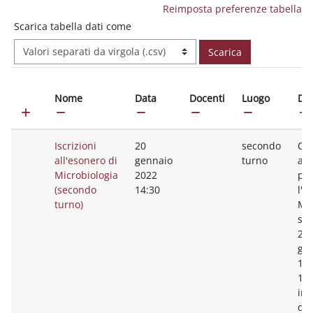
Reimposta preferenze tabella
Scarica tabella dati come
Scarica
Nome
Data
Docenti
Luogo
Des
Iscrizioni
20
secondo
Car
all'esonero di
gennaio
turno
ape
Microbiologia
2022
pre
(secondo
14:30
l'e
turno)
Mic
si 
2 t
gen
11.
14.
in 
dur