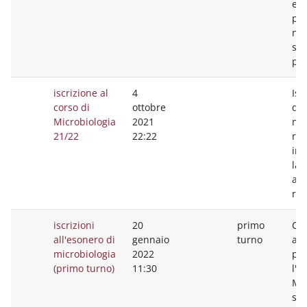
eso
pre
nel
sen
pre
iscrizione al
4
Isc
corso di
ottobre
di 
Microbiologia
2021
nec
21/22
22:22
ric
inf
la 
all
re
iscrizioni
20
primo
Car
all'esonero di
gennaio
turno
ape
microbiologia
2022
pre
(primo turno)
11:30
l'e
Mic
si 