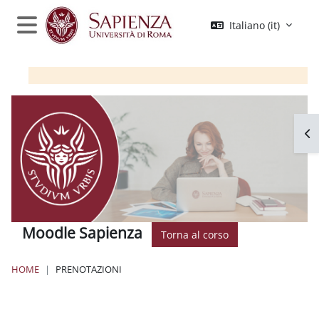
Vai al contenuto principale
Italiano ‎(it)‎
Pannello laterale
Apr
Moodle Sapienza
Torna al corso
HOME
PRENOTAZIONI