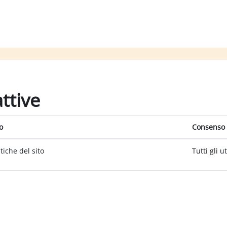
attive
o
Consenso 
itiche del sito
Tutti gli u