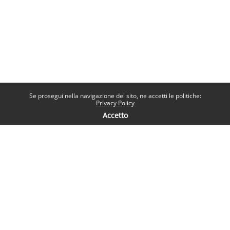
Se prosegui nella navigazione del sito, ne accetti le politiche:
Privacy Policy
Accetto
Contatti
Help desk
Sapienza Università di Roma