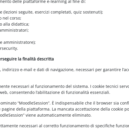
amento delle piattaforme e-learning al fine di:
e (lezioni seguite, esercizi completati, quiz sostenuti);
o nel corso;
 alla didattica;
 amministratori;
 e amministratore);
rsecurity.
seguire la finalità descritta
ndirizzo e-mail e dati di navigazione, necessari per garantire l’ac
mente necessari al funzionamento del sistema. I cookie tecnici servo
eb, consentendo l’abilitazione di funzionalità essenziali.
enominato “MoodleSession”. È indispensabile che il browser sia confi
e pagine della piattaforma. La mancata accettazione della cookie poli
MoodleSession” viene automaticamente eliminato.
rettamente necessari al corretto funzionamento di specifiche funziona