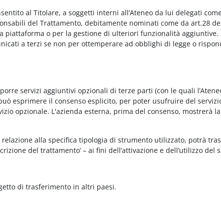
onsentito al Titolare, a soggetti interni all’Ateneo da lui delegati co
Responsabili del Trattamento, debitamente nominati come da art.28 de
piattaforma o per la gestione di ulteriori funzionalità aggiuntive.
municati a terzi se non per ottemperare ad obblighi di legge o rispon
re servizi aggiuntivi opzionali di terze parti (con le quali l’Ateneo
può esprimere il consenso esplicito, per poter usufruire del servizi
ervizio opzionale. L'azienda esterna, prima del consenso, mostrerà la
relazione alla specifica tipologia di strumento utilizzato, potrà tra
rizione del trattamento’ – ai fini dell’attivazione e dell’utilizzo del 
getto di trasferimento in altri paesi.