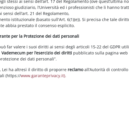
gli stessi ai sensi dell’art. 17 del Regolamento (ove quest’ultima n
enzioso giudiziario, l’Università ed i professionisti che li hanno tratt
i sensi dell’art. 21 del Regolamento,
tamento istituzionale (basato sull'Art. 6(1)(e)). Si precisa che tale di
nte abbia prestato il consenso esplicito.
arante per la Protezione dei dati personali
 far valere i suoi diritti ai sensi degli articoli 15-22 del GDPR util
l
Vademecum per l’esercizio dei diritti
pubblicato sulla pagina we
 protezione dei dati personali”.
Lei ha altresì il diritto di proporre
reclamo
all’Autorità di controllo
li (https://
www.garanteprivacy.it).