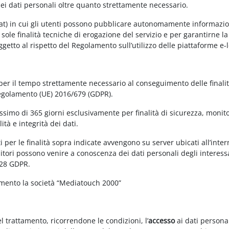
dei dati personali oltre quanto strettamente necessario.
at) in cui gli utenti possono pubblicare autonomamente informazioni 
e sole finalità tecniche di erogazione del servizio e per garantirne 
 soggetto al rispetto del Regolamento sull’utilizzo delle piattaforme 
 per il tempo strettamente necessario al conseguimento delle finalit
Regolamento (UE) 2016/679 (GDPR).
simo di 365 giorni esclusivamente per finalità di sicurezza, monitor
tà e integrità dei dati.
 per le finalità sopra indicate avvengono su server ubicati all’interno
nitori possono venire a conoscenza dei dati personali degli interessa
 28 GDPR.
amento la società “Mediatouch 2000”
el trattamento, ricorrendone le condizioni, l’
accesso
ai dati personal