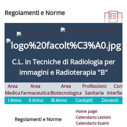
Regolamenti e Norme
Completion requirements
C.L. in
Tecniche di Radiologia per
immagini e Radioterapia "B"
Area
Area
Area
Professioni
Corsi
Medica
Farmaceutica
Biotecnologica
Sanitarie
Interfaco
I Anno
II Anno
III Anno
Contatti
Docenti
Home page
Calendario Lezioni
Regolamenti e Norme
Calendario Esami