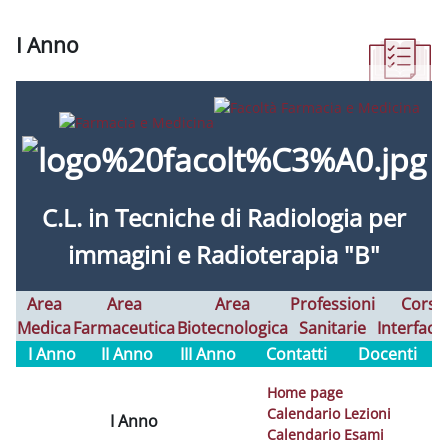
I Anno
Abschlussbedingungen
C.L. in
Tecniche di Radiologia per
immagini e Radioterapia "B"
Area
Area
Area
Professioni
Corsi
Medica
Farmaceutica
Biotecnologica
Sanitarie
Interfaco
I Anno
II Anno
III Anno
Contatti
Docenti
Home page
Calendario Lezioni
I Anno
Calendario Esami