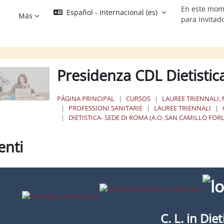
En este mom
Español - Internacional ‎(es)‎
Más
para invitad
Presidenza CDL Dietisti
PÁGINA PRINCIPAL
CURSOS
LAUREE TRIENNALI, 
PROFESSIONI SANITARIE
LAUREE TRIENNALI
DIETISTICA- SEDE DI ROMA (A.O. SAN CAMILLO FOR
enti
os de finalización
C. L. in Diet