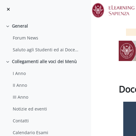
Salta al contenido principal
General
Colapsar
Forum News
Saluto agli Studenti ed ai Docenti
Collegamenti alle voci dei Menù
Colapsar
I Anno
II Anno
Doc
III Anno
Requisit
Notizie ed eventi
Contatti
Calendario Esami