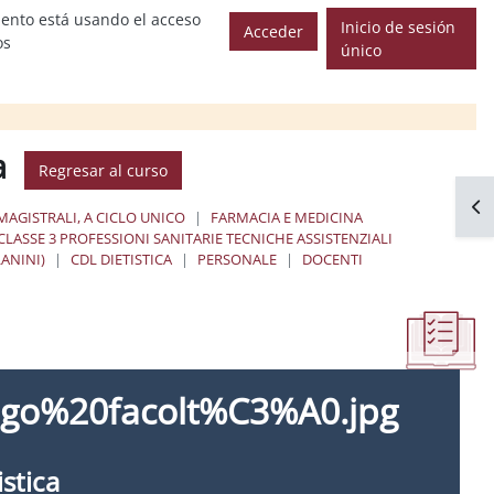
ento está usando el acceso
Inicio de sesión
Acceder
os
único
ca
Regresar al curso
Abr
MAGISTRALI, A CICLO UNICO
FARMACIA E MEDICINA
CLASSE 3 PROFESSIONI SANITARIE TECNICHE ASSISTENZIALI
LANINI)
CDL DIETISTICA
PERSONALE
DOCENTI
istica