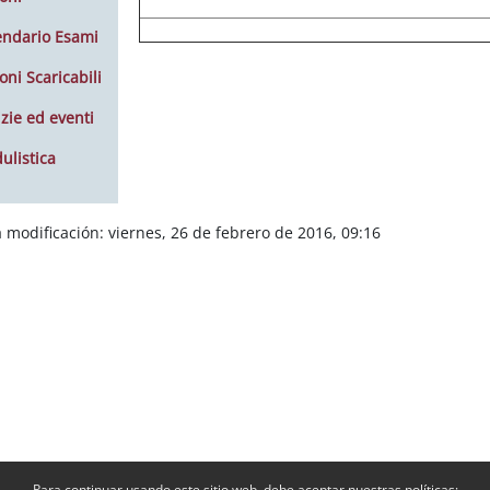
endario Esami
oni Scaricabili
zie ed eventi
ulistica
 modificación: viernes, 26 de febrero de 2016, 09:16
Para continuar usando este sitio web, debe aceptar nuestras políticas: