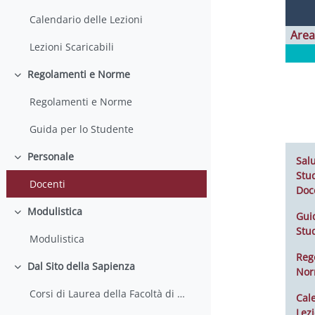
Calendario delle Lezioni
Area
Lezioni Scaricabili
Regolamenti e Norme
Colapsar
Regolamenti e Norme
Guida per lo Studente
Personale
Salu
Colapsar
Stud
Docenti
Doc
Modulistica
Gui
Colapsar
Stu
Modulistica
Reg
Dal Sito della Sapienza
No
Colapsar
Corsi di Laurea della Facoltà di Farmacia e Medicina
Cal
Lezi