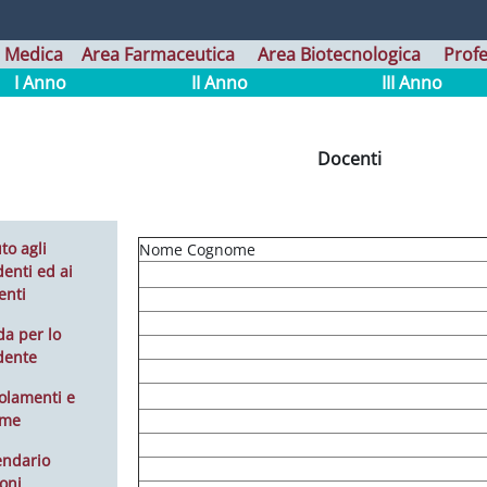
 Medica
Area Farmaceutica
Area Biotecnologica
Profe
I Anno
II Anno
III Anno
Docenti
to agli
Nome Cognome
enti ed ai
enti
da per lo
dente
olamenti e
rme
endario
oni