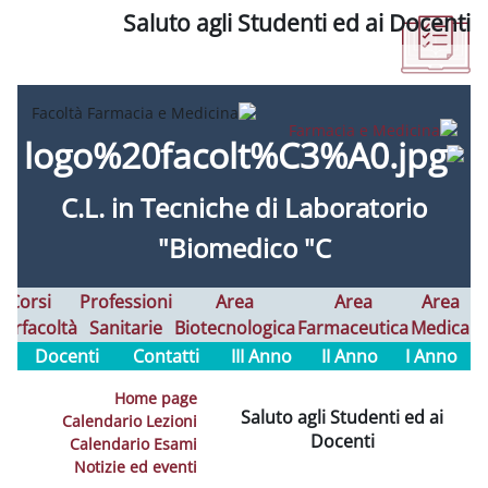
Saluto agli Studenti 
C.L. in
Tecniche di Labo
Biomedico "C"
Alta
Corsi
Professioni
Area
Formazione
Interfacoltà
Sanitarie
Biotecnologica
Farm
Docenti
Contatti
III Anno
II
Home page
Saluto agli 
Calendario Lezioni
Doc
Calendario Esami
Notizie ed eventi