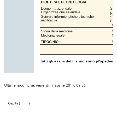
BIOETICA
E
DEONTOLOGIA
Economia
aziendale
SEC
r
O
ganizzazione
aziendale
P/0
r
Scienze infe
mieristiche
e
tecniche
SEC
riabilitative
P/1
ME
Storia della
medicina
ME
Medicina
legale
ME
TIROCINIO
II
ME
r
T
utti gli esami del II anno sono p
opedeutici
Ultime modifiche: venerdì, 7 aprile 2017, 09:56
Ospite (
Login
)
Politiche
Ottieni l'app mobile