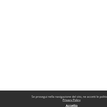
Se prosegui nella navigazione del sito, ne accetti le politi
Privacy Policy
Accetto