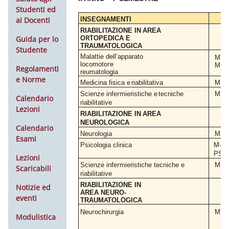
Studenti ed
INSEGNAMENTI
S
ai Docenti
T
RIABILI
AZIONE
IN
AREA
R
Guida per lo
O
TOPEDICA
E
A
TRAUM
TOLOGICA
Studente
Malattie dell’apparato
MED
r
locomoto
e
MED
Regolamenti
r
eumatologia
e Norme
Medicina fisica
e
riabilitativa
MED
r
Scienze infe
mieristiche
e
tecniche
MED
Calendario
riabilitative
Lezioni
T
RIABILI
AZIONE
IN
AREA
NEUROLOGICA
Calendario
r
Neu
ologia
MED
Esami
Psicologia
clinica
M-
PSI/
Lezioni
r
Scienze infe
mieristiche tecniche
e
MED
Scaricabili
riabilitative
T
RIABILI
AZIONE
IN
Notizie ed
AREA NEURO-
eventi
A
TRAUM
TOLOGICA
r
r
Neu
ochiru
gia
MED
Modulistica