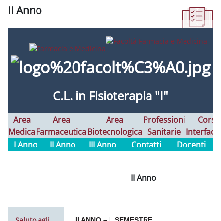
II Anno
Aggregazione dei criteri
C.L. in Fisioterapia "I"
Area
Area
Area
Professioni
Corsi
Medica
Farmaceutica
Biotecnologica
Sanitarie
Interfaco
I Anno
II Anno
III Anno
Contatti
Docenti
II Anno
Saluto agli
II ANNO – I
SEMESTRE