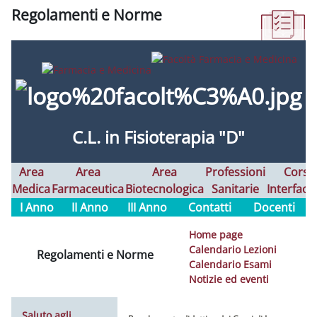
Regolamenti e Norme
Aggregazione dei criteri
C.L. in Fisioterapia "D"
Area
Area
Area
Professioni
Corsi
Medica
Farmaceutica
Biotecnologica
Sanitarie
Interfaco
I Anno
II Anno
III Anno
Contatti
Docenti
Home page
Calendario Lezioni
Regolamenti e Norme
Calendario Esami
Notizie ed eventi
Saluto agli