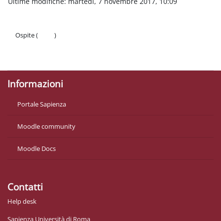
Ultime modifiche: martedì, 7 novembre 2017, 10:09
Ospite (
Login
)
Politiche
Ottieni l'app mobile
Informazioni
Portale Sapienza
Moodle community
Moodle Docs
Contatti
Help desk
Sapienza Università di Roma