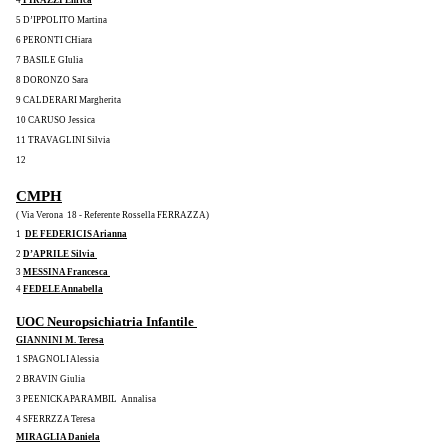
5 D’IPPOLITO Martina
6 PERONTI CHiara
7 BASILE GIulia
8 DORONZO Sara
9 CALDERARI Margherita
10 CARUSO Jessica
11 TRAVAGLINI Silvia
12
CMPH
( Via Verona  18 - Referente Rossella FERRAZZA)
1  
DE FEDERICIS Arianna
2 
D’APRILE Silvia 
3 
MESSINA Francesca 
4 
FEDELE Annabella
UOC Neuropsichiatria Infantile 
GIANNINI M. Teresa
1 SPAGNOLI Alessia
2 BRAVIN Giulia
3 PEENICKAPARAMBIL  Annalisa
4 SFERRZZA Teresa
MIRAGLIA Daniela