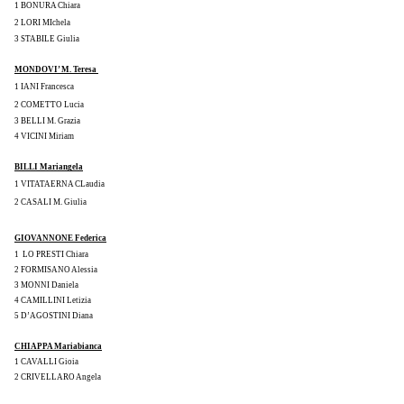
1 BONURA Chiara
2 LORI MIchela
3 STABILE Giulia
MONDOVI’ M. Teresa 
1 IANI Francesca
2 COMETTO Lucia
3 BELLI M. Grazia
4 VICINI Miriam
BILLI Mariangela
1 VITATAERNA CLaudia
2 CASALI M. Giulia
GIOVANNONE Federica
1  LO PRESTI Chiara
2 FORMISANO Alessia
3 MONNI Daniela
4 CAMILLINI Letizia
5 D’AGOSTINI Diana
CHIAPPA Mariabianca
1 CAVALLI Gioia
2 CRIVELLARO Angela