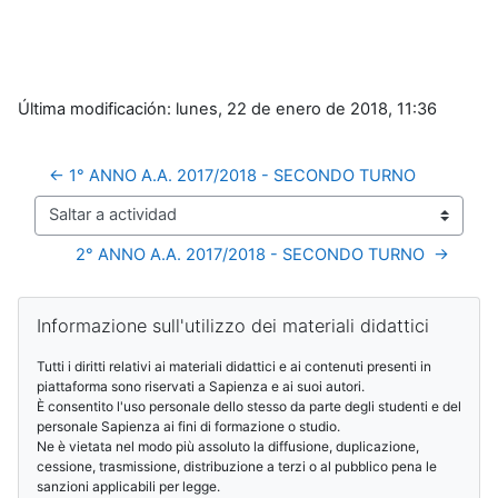
Última modificación: lunes, 22 de enero de 2018, 11:36
← 1° ANNO A.A. 2017/2018 - SECONDO TURNO
Saltar a actividad
2° ANNO A.A. 2017/2018 - SECONDO TURNO  →
Bloques
Salta Informazione sull'utilizzo dei materiali didattici
Informazione sull'utilizzo dei materiali didattici
Tutti i diritti relativi ai materiali didattici e ai contenuti presenti in
piattaforma sono riservati a Sapienza e ai suoi autori.
È consentito l'uso personale dello stesso da parte degli studenti e del
personale Sapienza ai fini di formazione o studio.
Ne è vietata nel modo più assoluto la diffusione, duplicazione,
cessione, trasmissione, distribuzione a terzi o al pubblico pena le
sanzioni applicabili per legge.