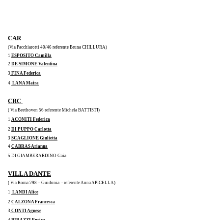
CAR
(Via Pacchiarotti 40/46 referente Bruna CHILLURA)
1 
ESPOSITO Camilla
2 
DE SIMONE Valentina
3
 FINA Federica
4 
 LANA Maira
CRC 
( Via Beethoven 56 referente Michela BATTISTI) 
1 
ACONITI Federica
2 
DI PUPPO Carlotta
3 
SCAGLIONE Giulietta
4 
CABRAS Arianna
5 DI GIAMBERARDINO Gaia 
VILLA DANTE
( Via Roma 298 – Guidonia  - referente Anna APICELLA)
1 
 LANDI Alice
2 
CALZONA Francesca
3
 CONTI Agnese
4
 PIRAZZI Enrica