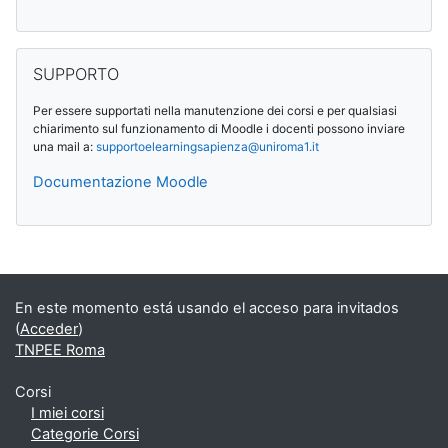
Salta SUPPORTO
SUPPORTO
Per essere supportati nella manutenzione dei corsi e per qualsiasi
chiarimento sul funzionamento di Moodle i docenti possono inviare
una mail a:
supportoelearningsapienza@
uniroma1.it
Documentazione Moodle
Bloques suplementarios
En este momento está usando el acceso para invitados
(
Acceder
)
TNPEE Roma
Corsi
I miei corsi
Categorie Corsi