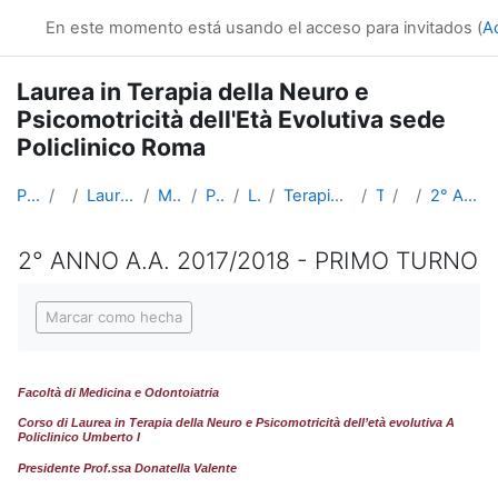
Salta al contenido principal
En este momento está usando el acceso para invitados (
A
Laurea in Terapia della Neuro e
Psicomotricità dell'Età Evolutiva sede
Policlinico Roma
Página Principal
Cursos
Lauree triennali, magistrali, a ciclo unico
Medicina e Odontoiatria
Professioni Sanitarie
Lauree Triennali
Terapia della Neuro e Psicomotricità dell'età evolutiva
TNPEE Roma
Tirocini
2° ANNO A.A. 2017/2018 - PRIMO TURNO
2° ANNO A.A. 2017/2018 - PRIMO TURNO
Requisitos de finalización
Marcar como hecha
Facoltà di Medicina e Odontoiatria
Corso di Laurea in
Terapia della Neuro e Psicomotricità dell’età evolutiva A
Policlinico Umberto I
Presidente Prof.ssa Donatella Valente