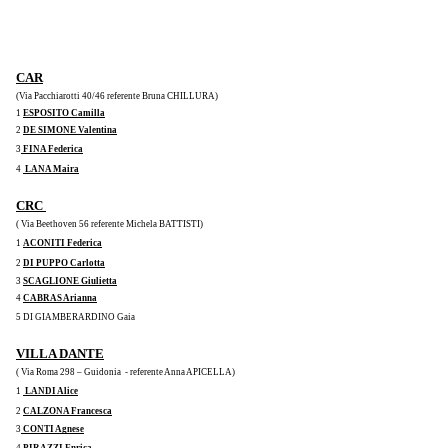
CAR
(Via Pacchiarotti 40/46 referente Bruna CHILLURA)
1 
ESPOSITO Camilla
2 
DE SIMONE Valentina
3
 FINA Federica
4 
 LANA Maira
CRC 
( Via Beethoven 56 referente Michela BATTISTI) 
1 
ACONITI Federica
2 
DI PUPPO Carlotta
3 
SCAGLIONE Giulietta
4 
CABRAS Arianna
5 DI GIAMBERARDINO Gaia 
VILLA DANTE
( Via Roma 298 – Guidonia  - referente Anna APICELLA)
1 
 LANDI Alice
2 
CALZONA Francesca
3
 CONTI Agnese
4
 PIRAZZI Enrica