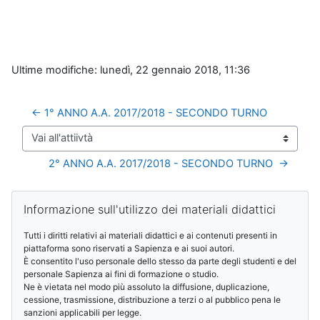
Ultime modifiche: lunedì, 22 gennaio 2018, 11:36
← 1° ANNO A.A. 2017/2018 - SECONDO TURNO
Vai all'attiivtà
2° ANNO A.A. 2017/2018 - SECONDO TURNO  →
Blocchi
Salta Informazione sull'utilizzo dei materiali didattici
Informazione sull'utilizzo dei materiali didattici
Tutti i diritti relativi ai materiali didattici e ai contenuti presenti in
piattaforma sono riservati a Sapienza e ai suoi autori.
È consentito l'uso personale dello stesso da parte degli studenti e del
personale Sapienza ai fini di formazione o studio.
Ne è vietata nel modo più assoluto la diffusione, duplicazione,
cessione, trasmissione, distribuzione a terzi o al pubblico pena le
sanzioni applicabili per legge.