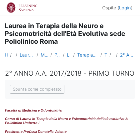
Vai al contenuto principale
Ospite (
Login
)
Laurea in Terapia della Neuro e
Psicomotricità dell'Età Evolutiva sede
Policlinico Roma
Home
Corsi
Lauree triennali, magistrali, a ciclo unico
Medicina e Odontoiatria
Professioni Sanitarie
Lauree Triennali
Terapia della Neuro e Psicomotricità dell'età evolutiva
TNPEE Roma
Tirocini
2° ANNO A.A. 2017/2018 - PRIMO TURNO
2° ANNO A.A. 2017/2018 - PRIMO TURNO
Aggregazione dei criteri
Spunta come completato
Facoltà di Medicina e Odontoiatria
Corso di Laurea in
Terapia della Neuro e Psicomotricità dell’età evolutiva A
Policlinico Umberto I
Presidente Prof.ssa Donatella Valente