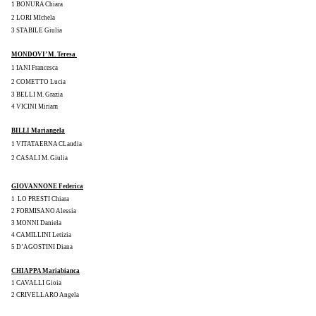
1 BONURA Chiara
2 LORI MIchela
3 STABILE Giulia
MONDOVI’ M. Teresa 
1 IANI Francesca
2 COMETTO Lucia
3 BELLI M. Grazia
4 VICINI Miriam
BILLI Mariangela
1 VITATAERNA CLaudia
2 CASALI M. Giulia
GIOVANNONE Federica
1  LO PRESTI Chiara
2 FORMISANO Alessia
3 MONNI Daniela
4 CAMILLINI Letizia
5 D’AGOSTINI Diana
CHIAPPA Mariabianca
1 CAVALLI Gioia
2 CRIVELLARO Angela