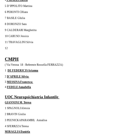
5 D’IPPOLITO Martina
6 PERONTI CHiara
7 BASILE GIulia
8 DORONZO Sara
9 CALDERARI Margherita
10 CARUSO Jessica
11 TRAVAGLINI Silvia
12
CMPH
( Via Verona  18 - Referente Rossella FERRAZZA)
1  
DE FEDERICIS Arianna
2 
D’APRILE Silvia 
3 
MESSINA Francesca 
4 
FEDELE Annabella
UOC Neuropsichiatria Infantile 
GIANNINI M. Teresa
1 SPAGNOLI Alessia
2 BRAVIN Giulia
3 PEENICKAPARAMBIL  Annalisa
4 SFERRZZA Teresa
MIRAGLIA Daniela