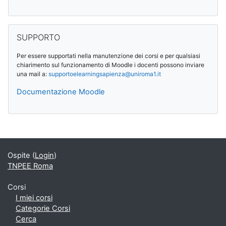
Salta SUPPORTO
SUPPORTO
Per essere supportati nella manutenzione dei corsi e per qualsiasi
chiarimento sul funzionamento di Moodle i docenti possono inviare
una mail a:
supportoelearningsapienza@
uniroma1.it
Documentazione Moodle
Blocchi supplementari
Ospite (
Login
)
TNPEE Roma
Corsi
I miei corsi
Categorie Corsi
Cerca