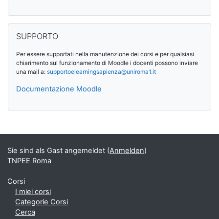
SUPPORTO überspringen
SUPPORTO
Per essere supportati nella manutenzione dei corsi e per qualsiasi
chiarimento sul funzionamento di Moodle i docenti possono inviare
una mail a:
supportoelearningsapienza@
uniroma1.it
Documentazione Moodle
Ergänzungsblöcke
Sie sind als Gast angemeldet (
Anmelden
)
TNPEE Roma
Corsi
I miei corsi
Categorie Corsi
Cerca