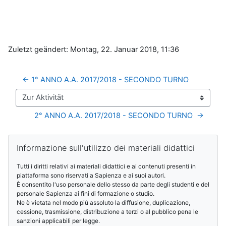
Zuletzt geändert: Montag, 22. Januar 2018, 11:36
← 1° ANNO A.A. 2017/2018 - SECONDO TURNO
Zur Aktivität
2° ANNO A.A. 2017/2018 - SECONDO TURNO  →
Blöcke
Informazione sull'utilizzo dei materiali didattici überspringen
Informazione sull'utilizzo dei materiali didattici
Tutti i diritti relativi ai materiali didattici e ai contenuti presenti in
piattaforma sono riservati a Sapienza e ai suoi autori.
È consentito l'uso personale dello stesso da parte degli studenti e del
personale Sapienza ai fini di formazione o studio.
Ne è vietata nel modo più assoluto la diffusione, duplicazione,
cessione, trasmissione, distribuzione a terzi o al pubblico pena le
sanzioni applicabili per legge.