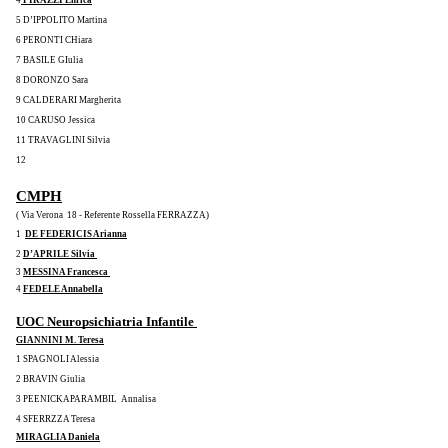
5 D’IPPOLITO Martina
6 PERONTI CHiara
7 BASILE GIulia
8 DORONZO Sara
9 CALDERARI Margherita
10 CARUSO Jessica
11 TRAVAGLINI Silvia
12
CMPH
( Via Verona  18 - Referente Rossella FERRAZZA)
1  
DE FEDERICIS Arianna
2 
D’APRILE Silvia 
3 
MESSINA Francesca 
4 
FEDELE Annabella
UOC Neuropsichiatria Infantile 
GIANNINI M. Teresa
1 SPAGNOLI Alessia
2 BRAVIN Giulia
3 PEENICKAPARAMBIL  Annalisa
4 SFERRZZA Teresa
MIRAGLIA Daniela