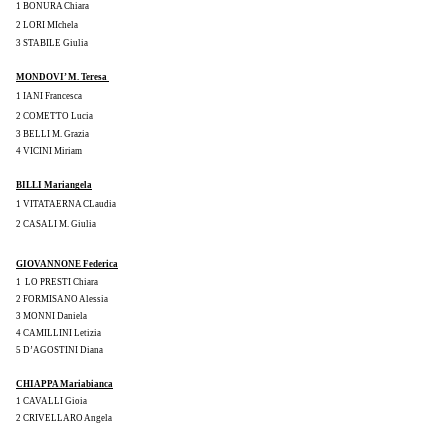
1 BONURA Chiara
2 LORI MIchela
3 STABILE Giulia
MONDOVI’ M. Teresa 
1 IANI Francesca
2 COMETTO Lucia
3 BELLI M. Grazia
4 VICINI Miriam
BILLI Mariangela
1 VITATAERNA CLaudia
2 CASALI M. Giulia
GIOVANNONE Federica
1  LO PRESTI Chiara
2 FORMISANO Alessia
3 MONNI Daniela
4 CAMILLINI Letizia
5 D’AGOSTINI Diana
CHIAPPA Mariabianca
1 CAVALLI Gioia
2 CRIVELLARO Angela