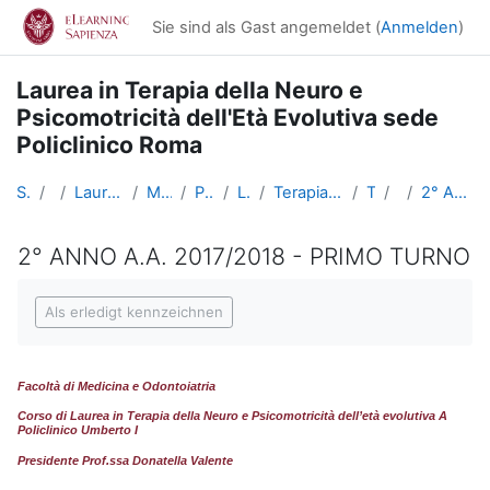
Zum Hauptinhalt
Sie sind als Gast angemeldet (
Anmelden
)
Laurea in Terapia della Neuro e
Psicomotricità dell'Età Evolutiva sede
Policlinico Roma
Startseite
Kurse
Lauree triennali, magistrali, a ciclo unico
Medicina e Odontoiatria
Professioni Sanitarie
Lauree Triennali
Terapia della Neuro e Psicomotricità dell'età evolutiva
TNPEE Roma
Tirocini
2° ANNO A.A. 2017/2018 - PRIMO TURNO
2° ANNO A.A. 2017/2018 - PRIMO TURNO
Abschlussbedingungen
Als erledigt kennzeichnen
Facoltà di Medicina e Odontoiatria
Corso di Laurea in
Terapia della Neuro e Psicomotricità dell’età evolutiva A
Policlinico Umberto I
Presidente Prof.ssa Donatella Valente