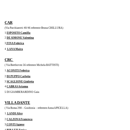
CAR
(Via Pacchiarotti 40/46 referente Bruna CHILLURA)
1 
ESPOSITO Camilla
2 
DE SIMONE Valentina
3
 FINA Federica
4 
 LANA Maira
CRC 
( Via Beethoven 56 referente Michela BATTISTI) 
1 
ACONITI Federica
2 
DI PUPPO Carlotta
3 
SCAGLIONE Giulietta
4 
CABRAS Arianna
5 DI GIAMBERARDINO Gaia 
VILLA DANTE
( Via Roma 298 – Guidonia  - referente Anna APICELLA)
1 
 LANDI Alice
2 
CALZONA Francesca
3
 CONTI Agnese
4
 PIRAZZI Enrica