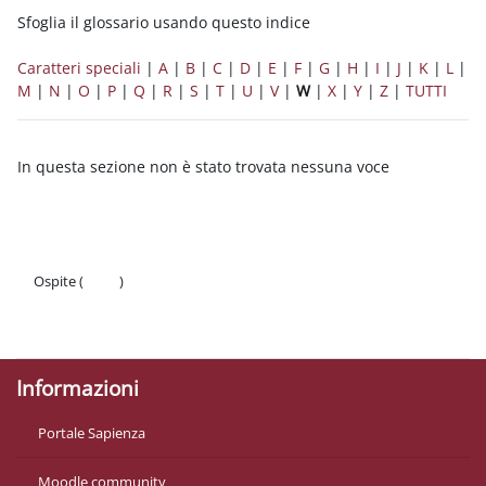
Sfoglia il glossario usando questo indice
Caratteri speciali
|
A
|
B
|
C
|
D
|
E
|
F
|
G
|
H
|
I
|
J
|
K
|
L
|
M
|
N
|
O
|
P
|
Q
|
R
|
S
|
T
|
U
|
V
|
W
|
X
|
Y
|
Z
|
TUTTI
In questa sezione non è stato trovata nessuna voce
Ospite (
Login
)
Politiche
Ottieni l'app mobile
Informazioni
Portale Sapienza
Moodle community