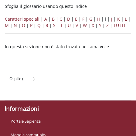
Sfoglia il glossario usando questo indice
Caratteri speciali
|
A
|
B
|
C
|
D
|
E
|
F
|
G
|
H
|
I
|
J
|
K
|
L
|
M
|
N
|
O
|
P
|
Q
|
R
|
S
|
T
|
U
|
V
|
W
|
X
|
Y
|
Z
|
TUTTI
In questa sezione non è stato trovata nessuna voce
Ospite (
Login
)
Politiche
Ottieni l'app mobile
Informazioni
Portale Sapienza
Moodle community