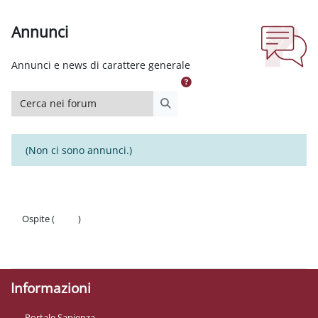
Annunci
Aggregazione dei criteri
Annunci e news di carattere generale
Cerca nei forum
Cerca nei forum
(Non ci sono annunci.)
Ospite (
Login
)
Politiche
Ottieni l'app mobile
Informazioni
Portale Sapienza