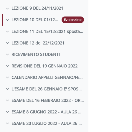
LEZIONE 9 DEL 24/11/2021
Minimizza
LEZIONE 10 DEL 01/12/2021 SPOSTATA AL 03/12/2021
Evidenziato
Minimizza
LEZIONE 11 DEL 15/12/2021 spostata al 17/12/2021
Minimizza
LEZIONE 12 del 22/12/2021
Minimizza
RICEVIMENTO STUDENTI
Minimizza
REVISIONE DEL 19 GENNAIO 2022
Minimizza
CALENDARIO APPELLI GENNAIO/FEBBRAIO 2022
Minimizza
L'ESAME DEL 26 GENNAIO E' SPOSTATO AL 27 GENNAIO ALLE ORE 9.00 -L'AULA 28 VERRA' CONFERMATA SUCCESSIVAMENTE
Minimizza
ESAME DEL 16 FEBBRAIO 2022 - ORE 10.00 - AULA 17
Minimizza
ESAME 8 GIUGNO 2022 - AULA 26 ORE 10.00
Minimizza
ESAME 20 LUGLIO 2022 - AULA 26 ORE 10.00
Minimizza