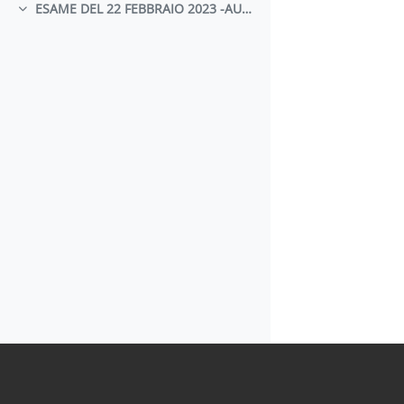
ESAME DEL 22 FEBBRAIO 2023 -AULA 17 - ORE 10.00 - S. PIETRO IN VINCOLI
Minimizza