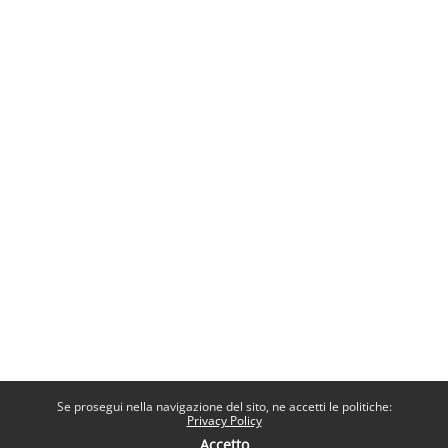
Se prosegui nella navigazione del sito, ne accetti le politiche:
Privacy Policy
Accetto