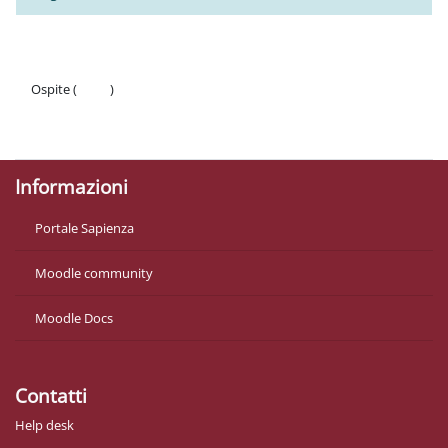
Ospite (
Login
)
Politiche
Ottieni l'app mobile
Informazioni
Portale Sapienza
Moodle community
Moodle Docs
Contatti
Help desk