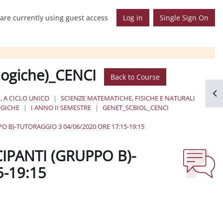
are currently using guest access
Log in
Single Sign On
ologiche)_CENCI
Back to Course
Op
, A CICLO UNICO
SCIENZE MATEMATICHE, FISICHE E NATURALI
OGICHE
I ANNO II SEMESTRE
GENET_SCBIOL_CENCI
 B)-TUTORAGGIO 3 04/06/2020 ORE 17:15-19:15
PANTI (GRUPPO B)-
5-19:15