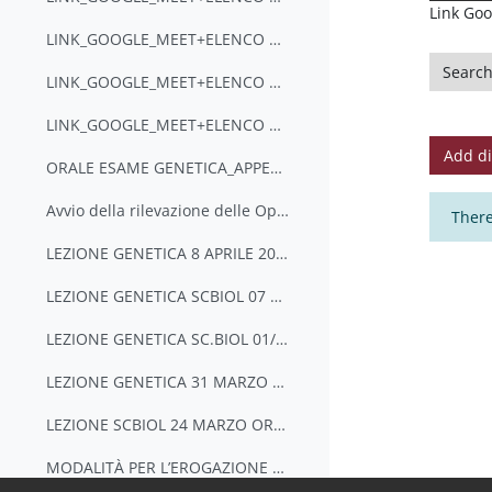
Link Goo
LINK_GOOGLE_MEET+ELENCO PARTECIPANTI_TUTORAGGIO (GRUPPO B) 21/05/2020 ore 17:15-19:15
Search 
LINK_GOOGLE_MEET+ELENCO PARTECIPANTI_TUTORAGGIO (GRUPPO C) 22/05/2020 ore 9:00-11:00
LINK_GOOGLE_MEET+ELENCO PARTECIPANTI_TUTORAGGIO (GRUPPO D) 22/05/2020 ore 11:15-13:15
Add di
ORALE ESAME GENETICA_APPELLO DEL 14 MAGGIO_2020: LINK GOOGLE MEET
Avvio della rilevazione delle Opinioni Studenti [OPIS] per gli insegnamenti del II semestre aa 2019-2020. CODICE CORSO W88PNCY5
There
LEZIONE GENETICA 8 APRILE 2020 SC BIOLO_LINK GOOGLE MEET
LEZIONE GENETICA SCBIOL 07 APRILE 2020_LINK GOOGLE MEET
LEZIONE GENETICA SC.BIOL 01/04/2020 link Google Meet
LEZIONE GENETICA 31 MARZO 2020 SC.BIOL LINK GOOGLE MEET
LEZIONE SCBIOL 24 MARZO ORE 11_LINK GOOGLE MEET
MODALITÀ PER L’EROGAZIONE DI DIDATTICA A DISTANZA_CENCI