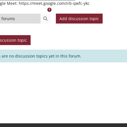
gle Meet: https://meet.google.com/irb-qwfc-ykc
forums
Add discussion topic
Search forums
scussion topic
 are no discussion topics yet in this forum.