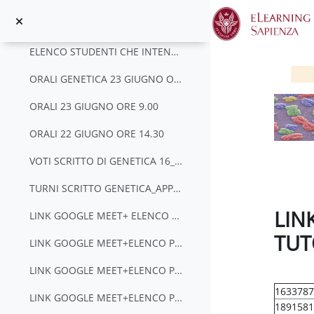
Collapse
Skip to main content
ORARIO DEFINITVO PROVE SCRITTE GENETICA APPELLO 14-7-2020
ELENCO STUDENTI CHE INTENDONO SOSTENERE LO SCRITTO DI GENETICA DEL 14 LUGLIO 2020
ORALI GENETICA 23 GIUGNO ORE 15.00
ORALI 23 GIUGNO ORE 9.00
ORALI 22 GIUGNO ORE 14.30
VOTI SCRITTO DI GENETICA 16_06_2020
TURNI SCRITTO GENETICA_APPELLO 16 GIUGNO_SCBIOLOGICHE
LIN
LINK GOOGLE MEET+ ELENCO PARTECIPANTI (GRUPPO A)_TUTORAGGIO 4 08/06/2020 ore 16:15/18:15
TUT
LINK GOOGLE MEET+ELENCO PARTECIPANTI (GRUPPO B)_TUTORAGGIO 4 13/06/2020 ore 15:00-17:00
Complet
LINK GOOGLE MEET+ELENCO PARTECIPANTI (GRUPPO C)_TUTORAGGIO 4 12/06/2020 ore 14:00-16:00
1633787
LINK GOOGLE MEET+ELENCO PARTECIPANTI (GRUPPO D)_TUTORAGGIO 4 13/06/2020 ore 10:00-12:00
1891581