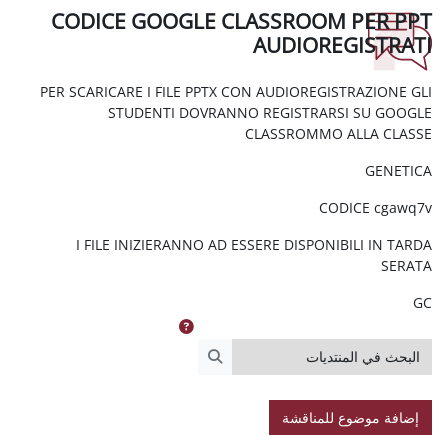
CODICE GOOGLE CLASSRO
AUDI
PER SCARICARE I FILE PPTX CON AUDIOR
STUDENTI DOVRANNO REGIST
CLASSRO
I FILE INIZIERANNO AD ESSERE DIS
البحث في المنتديات
اقشة