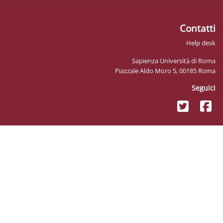
Sapienz
Piazzale Ald