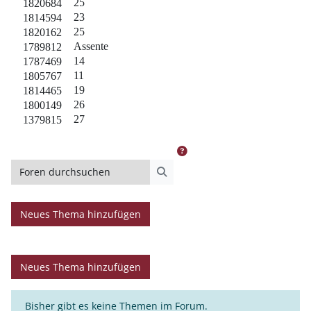
25
1820684
23
1814594
25
1820162
Assente
1789812
14
1787469
11
1805767
19
1814465
26
1800149
27
1379815
Foren durchsuchen
Foren durchsuchen
Neues Thema hinzufügen
Neues Thema hinzufügen
Bisher gibt es keine Themen im Forum.