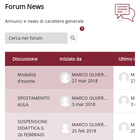
Forum News
Aggregazione dei criteri
Annunci e news di carattere generale
Cerca nei forum
Cerca nei forum
Discussione
Iniziato da
Ultimo int
Stato
Elenco delle discussioni. Visualizzazione
Modalità
MARCO OLIVERIO
27 mar 2018
27 
d'esame
SPOSTAMENTO
MARCO OLIVERIO
3 mar 2018
3 ma
AULA
SOSPENSIONE
MARCO OLIVERIO
DIDATTICA IL
25 feb 2018
25 f
26 FEBBRAIO