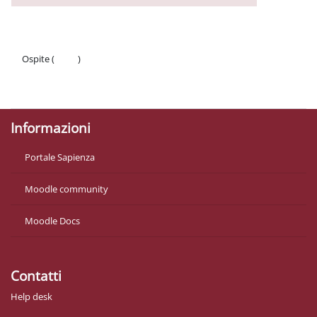
Ospite (
Login
)
Politiche
Ottieni l'app mobile
Informazioni
Portale Sapienza
Moodle community
Moodle Docs
Contatti
Help desk