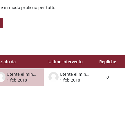
e in modo proficuo per tutti.
iziato da
Ultimo intervento
Repliche
Azio
iscussioni su 1
Utente eliminato
Utente eliminato
0
1 feb 2018
1 feb 2018