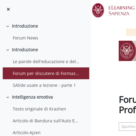
Vai al contenuto principale
Introduzione
Minimizza
Forum News
Introduzione
Minimizza
Le parole dell'educazione e della formazione
Forum per discutere di Formazione Continua, Aggiornamento Professionale e altro
SAlide usate a lezione - parte 1
For
Intelligenza emotiva
Minimizza
Prof
Testo originale di Krashen
Aggregaz
Articolo di Bandura sull'Auto Efficacia
Spunta
Articolo Ajzen