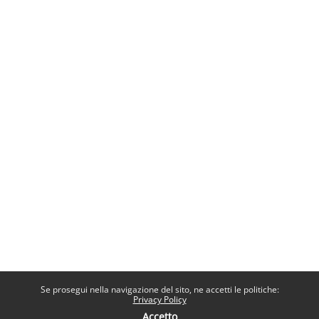
Se prosegui nella navigazione del sito, ne accetti le politiche:
Privacy Policy
Accetto