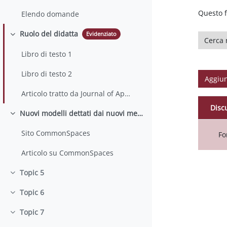
Questo f
Elendo domande
Ruolo del didatta
Evidenziato
Cerca ne
Minimizza
Libro di testo 1
Libro di testo 2
Aggiun
Articolo tratto da Journal of Applied Psychology (2007, Vol. 92, No. 1, 213-227)
Disc
Nuovi modelli dettati dai nuovi mezzi
Minimizza
Stato
Elenc
Sito CommonSpaces
Fo
Articolo su CommonSpaces
Topic 5
Minimizza
Topic 6
Minimizza
Topic 7
Minimizza