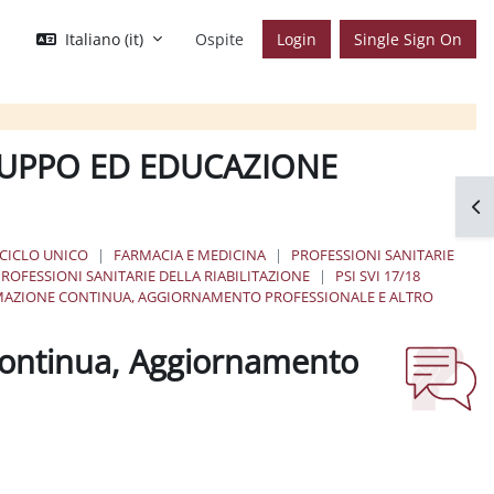
Italiano ‎(it)‎
Ospite
Login
Single Sign On
LUPPO ED EDUCAZIONE
Apr
 CICLO UNICO
FARMACIA E MEDICINA
PROFESSIONI SANITARIE
ROFESSIONI SANITARIE DELLA RIABILITAZIONE
PSI SVI 17/18
RMAZIONE CONTINUA, AGGIORNAMENTO PROFESSIONALE E ALTRO
Continua, Aggiornamento