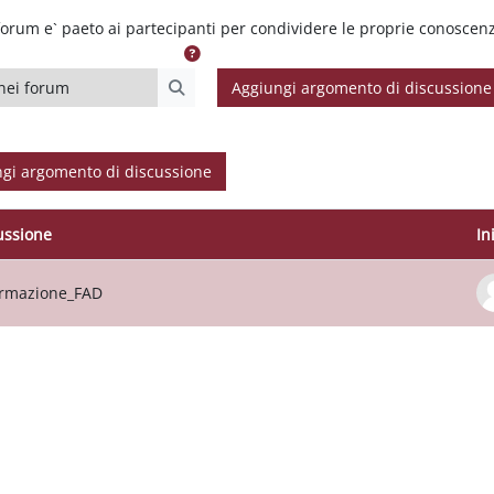
orum e` paeto ai partecipanti per condividere le proprie conoscenz
i forum
Aggiungi argomento di discussione
Cerca nei forum
gi argomento di discussione
ussione
In
o delle discussioni. Visualizzazione di 1 d
rmazione_FAD