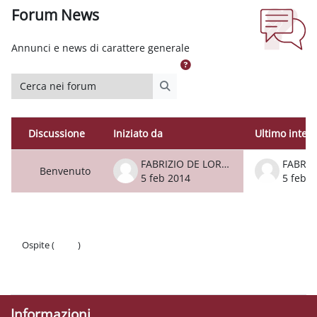
Forum News
Aggregazione dei criteri
Annunci e news di carattere generale
Cerca nei forum
Cerca nei forum
Discussione
Iniziato da
Ultimo inter
Stato
Elenco delle discussioni. Visualizzazione
FABRIZIO DE LORENZO
Benvenuto
5 feb 2014
5 feb 2
Ospite (
Login
)
Politiche
Ottieni l'app mobile
Informazioni