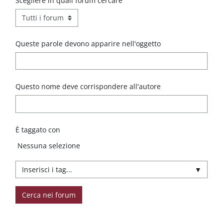
Scegliere in quali forum cercare
Queste parole devono apparire nell'oggetto
Questo nome deve corrispondere all'autore
È taggato con
Elementi selezionati:
Nessuna selezione
▼
Cerca nei forum