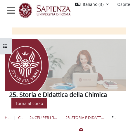
Vai al contenuto principale
Italiano ‎(it)‎
Ospite
Pannello laterale
Apri indice del corso
25. Storia e Didattica della Chimica
Torna al corso
HOME
CORSI
24 CFU PER L'INSEGNAMENTO
25. STORIA E DIDATTICA DELLA CHIMICA
FORUM