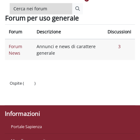
Cerca nei forum
Cerca nei forum
Forum per uso generale
Forum
Descrizione
Discussioni
Forum
Annunci e news di carattere
3
News
generale
Ospite (
Login
)
Politiche
Ottieni l'app mobile
Informazioni
Portale Sapienza