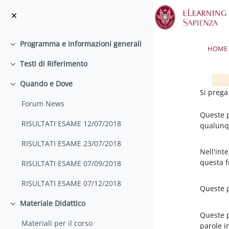
Vai al contenuto principale
Programma e informazioni generali
Minimizza
HOME
Testi di Riferimento
Minimizza
Quando e Dove
Minimizza
Bloc
Bloc
Si prega
Forum News
Queste p
RISULTATI ESAME 12/07/2018
qualunqu
RISULTATI ESAME 23/07/2018
Nell'int
questa f
RISULTATI ESAME 07/09/2018
RISULTATI ESAME 07/12/2018
Queste 
Materiale Didattico
Minimizza
Queste 
Materiali per il corso
parole i