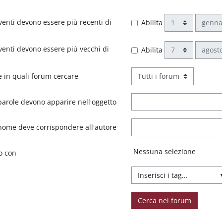
Giorno
Mese
rventi devono essere più recenti di
Abilita
Giorno
Mese
rventi devono essere più vecchi di
Abilita
e in quali forum cercare
arole devono apparire nell'oggetto
ome deve corrispondere all'autore
Elementi selezionati:
Nessuna selezione
o con
Cerca nei forum