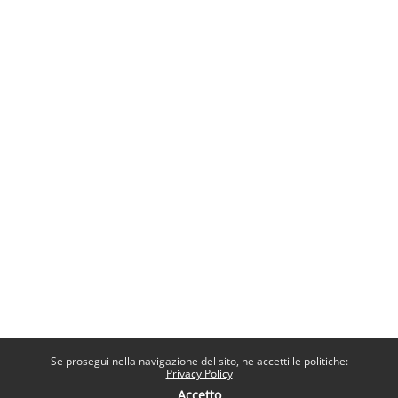
Se prosegui nella navigazione del sito, ne accetti le politiche:
Privacy Policy
Accetto