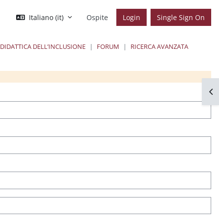
Italiano ‎(it)‎
Ospite
Login
Single Sign On
 DIDATTICA DELL’INCLUSIONE
FORUM
RICERCA AVANZATA
locchi
Apr