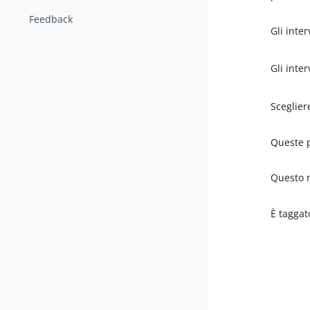
Feedback
Gli inte
Gli inte
Sceglier
Queste p
Questo n
È taggat