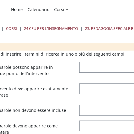
Home
Calendario
Corsi
CORSI
24 CFU PER L'INSEGNAMENTO
23. PEDAGOGIA SPECIALE E
chi
chi
Blocchi
B
 di inserire i termini di ricerca in uno o più dei seguenti campi:
arole possono apparire in
e punto dell'intervento
ervento deve apparire esattamente
rase
parole non devono essere incluse
parole devono apparire come
ntere