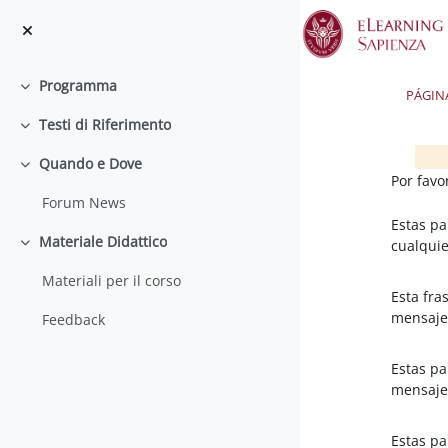
Salta al contenido principal
Programma
Colapsar
PÁGIN
Testi di Riferimento
Colapsar
Quando e Dove
Colapsar
Blo
Blo
Por favo
Forum News
Estas p
Materiale Didattico
cualquie
Colapsar
Materiali per il corso
Esta fra
mensaje
Feedback
Estas p
mensaje
Estas p