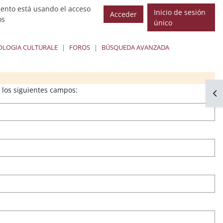
ento está usando el acceso
Inicio de sesión
Acceder
os
único
OLOGIA CULTURALE
FOROS
BÚSQUEDA AVANZADA
loques
 los siguientes campos:
Abr