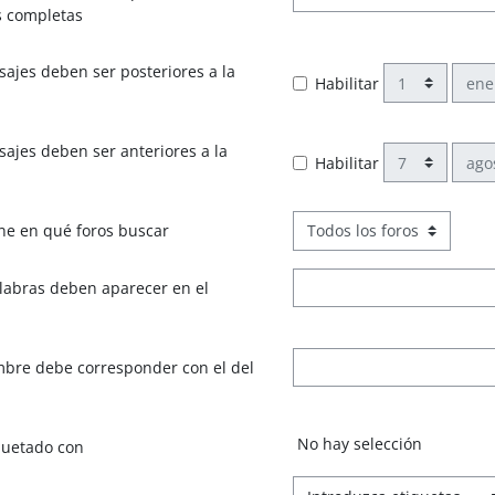
s completas
ajes deben ser posteriores a la
Día
Mes
Habilitar
ajes deben ser anteriores a la
Día
Mes
Habilitar
ne en qué foros buscar
labras deben aparecer en el
mbre debe corresponder con el del
Ítems seleccioandos:
No hay selección
quetado con