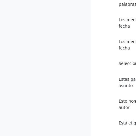
palabra
Los mens
fecha
Los mens
fecha
Seleccio
Estas pa
asunto
Este no
autor
Está eti