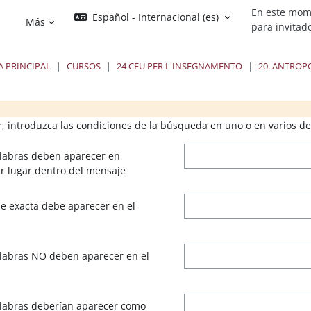
En este mom
Español - Internacional ‎(es)‎
Más
para invitad
A PRINCIPAL
CURSOS
24 CFU PER L'INSEGNAMENTO
20. ANTROP
ques
ques
Bloques
B
r, introduzca las condiciones de la búsqueda en uno o en varios de
alabras deben aparecer en
r lugar dentro del mensaje
se exacta debe aparecer en el
alabras NO deben aparecer en el
alabras deberían aparecer como