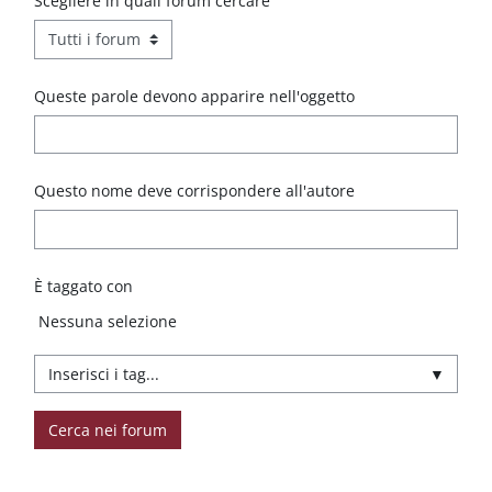
Scegliere in quali forum cercare
Queste parole devono apparire nell'oggetto
Questo nome deve corrispondere all'autore
È taggato con
Elementi selezionati:
Nessuna selezione
▼
Cerca nei forum