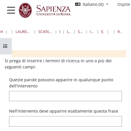
Vai al contenuto principale
Italiano ‎(it)‎
Ospite
Pannello laterale
HOME
CORSI
LAUREE TRIENNALI, MAGISTRALI, A CICLO UNICO
SCIENZE MATEMATICHE, FISICHE E NATURALI
BIOLOGIA
LAUREE TRIENNALI
SCIENZE BIOLOGICHE
II ANNO I SEMESTRE
ECOLOGIA (LF-Z)
FORUM
RICERCA AVANZATA
Apri indice del corso
Blocchi
Blocchi
Blocchi
Blocchi
Si prega di inserire i termini di ricerca in uno o più dei
seguenti campi:
Queste parole possono apparire in qualunque punto
dell'intervento
Nell'intervento deve apparire esattamente questa frase