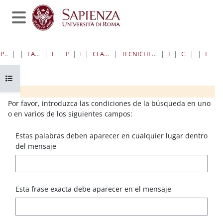
Salta al contenido principal
Panel lateral
PÁGINA PRINCIPAL
CURSOS
LAUREE TRIENNALI, MAGISTRALI, A CICLO UNICO
FARMACIA E MEDICINA
PROFESSIONI SANITARIE
LAUREE TRIENNALI
CLASSE 3 PROFESSIONI SANITARIE TECNICHE DIAGNOSTICHE
TECNICHE DI RADIOLOGIA PER IMMAGINI E RADIOTERAPIA “G” - SEDE DI ROMA ( OSPEDALE SANTO SPIRITO)
I ANNO I SEMESTRE
CHIMICA E PROPED.BIOCHIM
FOROS
BÚSQUEDA AVANZADA
Abrir índice del curso
Bloques
Bloques
Bloques
Bloques
Por favor, introduzca las condiciones de la búsqueda en uno
o en varios de los siguientes campos:
Estas palabras deben aparecer en cualquier lugar dentro
del mensaje
Esta frase exacta debe aparecer en el mensaje