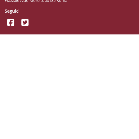
Piazzale Aldo Moro 5, 00185 Roma
Seguici