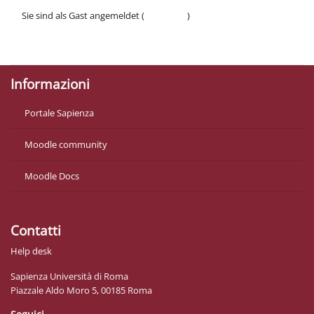
Sie sind als Gast angemeldet (
Anmelden
)
Datenschutzinfos
Laden Sie die mobile App
Informazioni
Portale Sapienza
Moodle community
Moodle Docs
Contatti
Help desk
Sapienza Università di Roma
Piazzale Aldo Moro 5, 00185 Roma