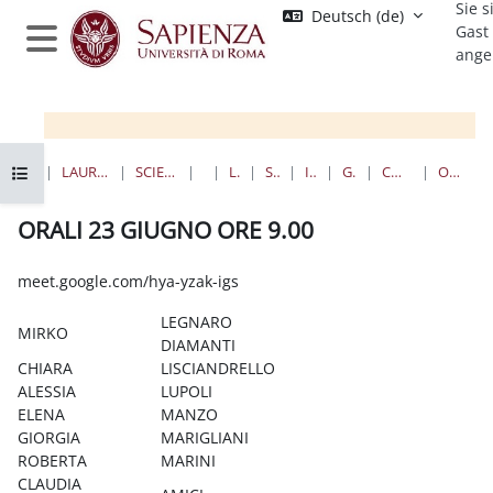
Sie s
Zum Hauptinhalt
Deutsch ‎(de)‎
Gast
ange
Website-Übersicht
Kursindex öffnen
STARTSEITE
KURSE
LAUREE TRIENNALI, MAGISTRALI, A CICLO UNICO
SCIENZE MATEMATICHE, FISICHE E NATURALI
BIOLOGIA
LAUREE TRIENNALI
SCIENZE BIOLOGICHE
I ANNO II SEMESTRE
GENET_SCBIOL_CENCI
CORSO DI GENETICA, AA 2019-2020
ORALI 23 GIUGNO ORE 9.00
ORALI 23 GIUGNO ORE 9.00
Abschlussbedingungen
meet.google.com/hya-yzak-igs
LEGNARO
MIRKO
DIAMANTI
CHIARA
LISCIANDRELLO
ALESSIA
LUPOLI
ELENA
MANZO
GIORGIA
MARIGLIANI
ROBERTA
MARINI
CLAUDIA