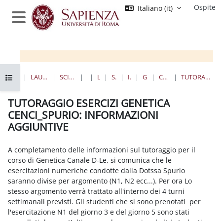
Vai al contenuto principale
Ospite
Italiano ‎(it)‎
Pannello laterale
Apri indice del corso
HOME
CORSI
LAUREE TRIENNALI, MAGISTRALI, A CICLO UNICO
SCIENZE MATEMATICHE, FISICHE E NATURALI
BIOLOGIA
LAUREE TRIENNALI
SCIENZE BIOLOGICHE
I ANNO II SEMESTRE
GENET_SCBIOL_CENCI
CORSO DI GENETICA, AA 2021-2022
TUTORAGGIO ESERCIZI GENETICA CENCI_SPURIO: INFORMAZIONI AGGIUNTIVE
GENETICA (D-LE) (Sc. Biologiche)_CENCI
TUTORAGGIO ESERCIZI GENETICA
CENCI_SPURIO: INFORMAZIONI
AGGIUNTIVE
Aggregazione dei criteri
A completamento delle informazioni sul tutoraggio per il
corso di Genetica Canale D-Le, si comunica che le
esercitazioni numeriche condotte dalla Dotssa Spurio
saranno divise per argomento (N1, N2 ecc...). Per ora Lo
stesso argomento verrà trattato all'interno dei 4 turni
settimanali previsti. Gli studenti che si sono prenotati per
l'esercitazione N1 del giorno 3 e del giorno 5 sono stati