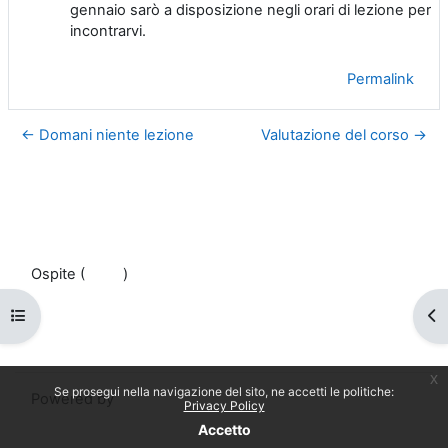
gennaio sarò a disposizione negli orari di lezione per
incontrarvi.
Permalink
← Domani niente lezione
Valutazione del corso →
Ospite (
Login
)
Politiche
Apri indice del corso
Apr
Ottieni l'app mobile
Passa al tema standard
x
Se prosegui nella navigazione del sito, ne accetti le politiche:
Powered by
Moodle
Privacy Policy
Accetto