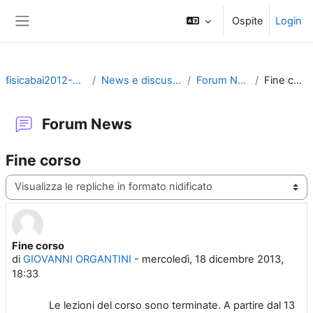
Vai al contenuto principale
Ospite
Login
Pannello laterale
fisicabai2012-2020
News e discussioni
Forum News
Fine corso
Forum News
Fine corso
Modalità visualizzazione
Fine corso
Numero di risposte: 0
di
GIOVANNI ORGANTINI
-
mercoledì, 18 dicembre 2013,
18:33
Le lezioni del corso sono terminate. A partire dal 13