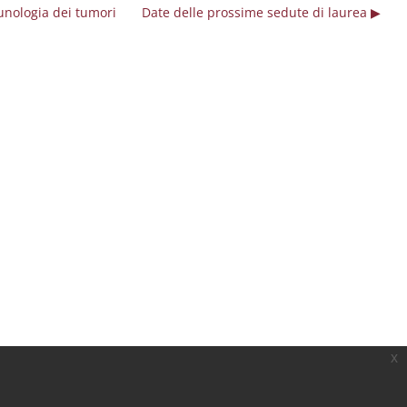
munologia dei tumori
Date delle prossime sedute di laurea ▶︎
x