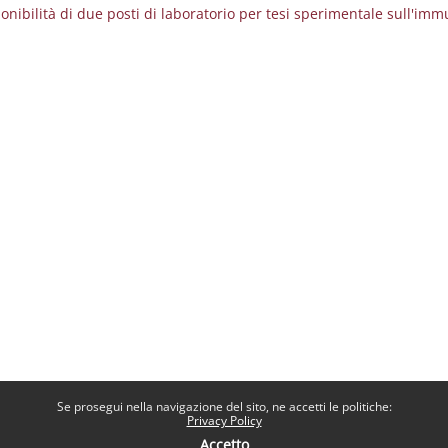
ponibilità di due posti di laboratorio per tesi sperimentale sull'im
Se prosegui nella navigazione del sito, ne accetti le politiche:
Privacy Policy
Accetto