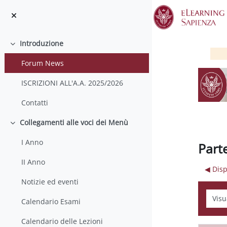
Vai al contenuto principale
Introduzione
Minimizza
Forum News
ISCRIZIONI ALL'A.A. 2025/2026
Contatti
Collegamenti alle voci dei Menù
Minimizza
I Anno
Part
II Anno
◀︎ Dis
Notizie ed eventi
Modali
Calendario Esami
Calendario delle Lezioni