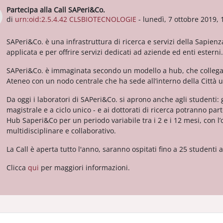
Partecipa alla Call SAPeri&Co.
Numero di risposte: 0
di
urn:oid:2.5.4.42 CLSBIOTECNOLOGIE
-
lunedì, 7 ottobre 2019, 
SAPeri&Co. è una infrastruttura di ricerca e servizi della Sapien
applicata e per offrire servizi dedicati ad aziende ed enti esterni.
SAPeri&Co. è immaginata secondo un modello a hub, che collega
Ateneo con un nodo centrale che ha sede all’interno della Città u
Da oggi i laboratori di SAPeri&Co. si aprono anche agli studenti: gli 
magistrale e a ciclo unico - e ai dottorati di ricerca potranno part
Hub Saperi&Co per un periodo variabile tra i 2 e i 12 mesi, con l
multidisciplinare e collaborativo.
La Call è aperta tutto l'anno, saranno ospitati fino a 25 studenti 
Clicca
qui
per maggiori informazioni.