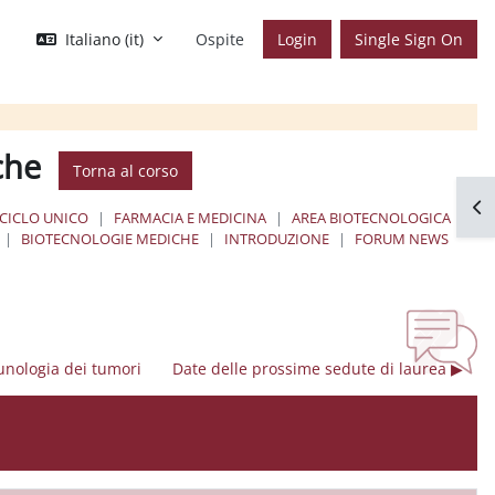
Italiano ‎(it)‎
Ospite
Login
Single Sign On
che
Torna al corso
Apr
 CICLO UNICO
FARMACIA E MEDICINA
AREA BIOTECNOLOGICA
BIOTECNOLOGIE MEDICHE
INTRODUZIONE
FORUM NEWS
munologia dei tumori
Date delle prossime sedute di laurea ▶︎