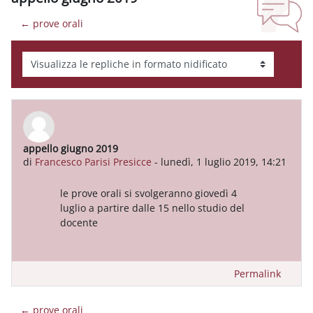
← prove orali
Modalità visualizzazione
appello giugno 2019
Numero di risposte: 0
di
Francesco Parisi Presicce
-
lunedì, 1 luglio 2019, 14:21
le prove orali si svolgeranno giovedì 4
luglio a partire dalle 15 nello studio del
docente
Permalink
← prove orali