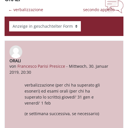
← verbalizzazione
secondo appello →
Anzeigemodus
ORALI
Anzahl Antworten: 0
von
Francesco Parisi Presicce
-
Mittwoch, 30. Januar
2019, 20:30
verbalizzazione (per chi ha superato gli
esoneri) ed esami orali (per chi ha
superato lo scritto) giovedi' 31 gen e
venerdi' 1 feb
(e settimana successiva, se necessario)