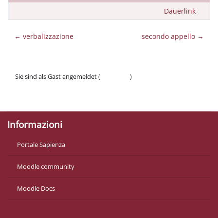
Dauerlink
← verbalizzazione
secondo appello →
Sie sind als Gast angemeldet (
Anmelden
)
Datenschutzinfos
Laden Sie die mobile App
Informazioni
Portale Sapienza
Moodle community
Moodle Docs