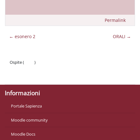
Permalink
← esonero 2
ORALI →
Ospite (
Login
)
Politiche
Ottieni l'app mobile
Informazioni
Portale Sapienza
Moodle community
Moodle Docs