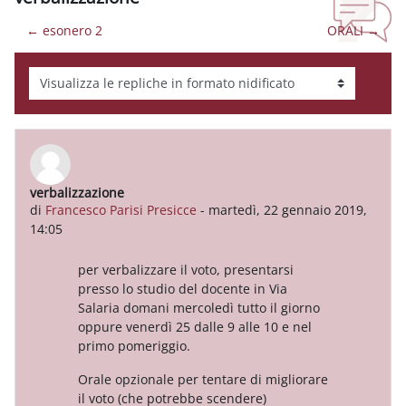
← esonero 2
ORALI →
Modalità visualizzazione
verbalizzazione
Numero di risposte: 0
di
Francesco Parisi Presicce
-
martedì, 22 gennaio 2019,
14:05
per verbalizzare il voto, presentarsi
presso lo studio del docente in Via
Salaria domani mercoledì tutto il giorno
oppure venerdì 25 dalle 9 alle 10 e nel
primo pomeriggio.
Orale opzionale per tentare di migliorare
il voto (che potrebbe scendere)