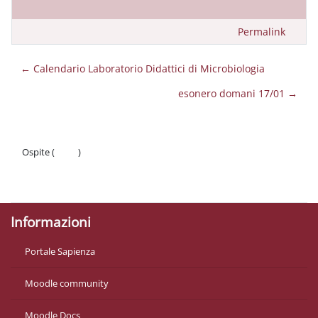
Permalink
← Calendario Laboratorio Didattici di Microbiologia
esonero domani 17/01 →
Ospite (
Login
)
Politiche
Ottieni l'app mobile
Informazioni
Portale Sapienza
Moodle community
Moodle Docs