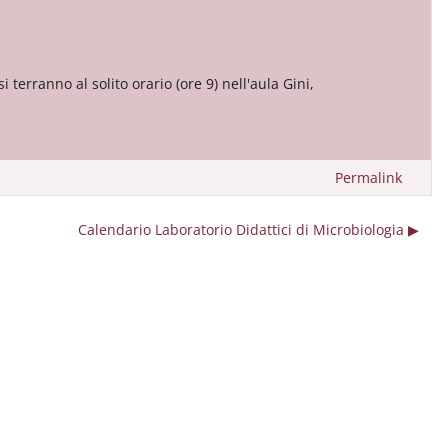
i terranno al solito orario (ore 9) nell'aula Gini,
Permalink
Calendario Laboratorio Didattici di Microbiologia ▶︎