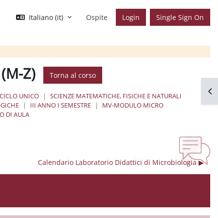
Italiano ‎(it)‎
Ospite
Login
Single Sign On
a (M-Z)
Torna al corso
Apr
 CICLO UNICO
SCIENZE MATEMATICHE, FISICHE E NATURALI
OGICHE
III ANNO I SEMESTRE
MV-MODULO MICRO
 DI AULA
Calendario Laboratorio Didattici di Microbiologia ▶︎