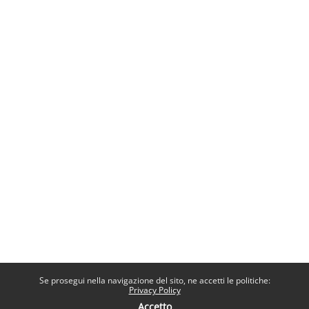
Se prosegui nella navigazione del sito, ne accetti le politiche:
Privacy Policy
Accetto