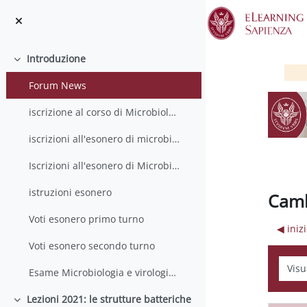
Vai al contenuto principale
Introduzione
Minimizza
Forum News
iscrizione al corso di Microbiologia 21/22
iscrizioni all'esonero di microbiologia (primo turno)
Iscrizioni all'esonero di Microbiologia (secondo turno)
istruzioni esonero
Camb
Voti esonero primo turno
◀︎ iniz
Voti esonero secondo turno
Modali
Esame Microbiologia e virologia 7 Febbraio
Lezioni 2021: le strutture batteriche
Minimizza