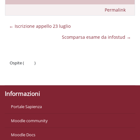
Permalink
← Iscrizione appello 23 luglio
Scomparsa esame da infostud →
Ospite (
Login
)
Politiche
Ottieni l'app mobile
Informazioni
Portale Sapienza
Moodle community
Moodle Docs