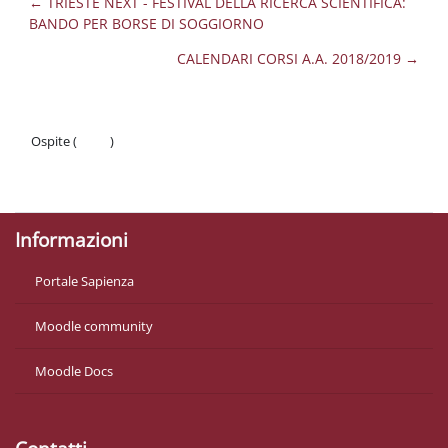
← TRIESTE NEXT - FESTIVAL DELLA RICERCA SCIENTIFICA:
BANDO PER BORSE DI SOGGIORNO
CALENDARI CORSI A.A. 2018/2019 →
Ospite (
Login
)
Politiche
Ottieni l'app mobile
Informazioni
Portale Sapienza
Moodle community
Moodle Docs