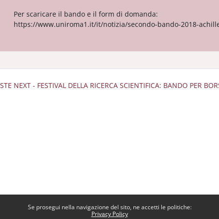
Per scaricare il bando e il form di domanda:
https://www.uniroma1.it/it/notizia/secondo-bando-2018-achille
IESTE NEXT - FESTIVAL DELLA RICERCA SCIENTIFICA: BANDO PER B
Se prosegui nella navigazione del sito, ne accetti le politiche:
Privacy Policy