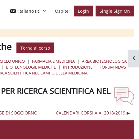
Italiano ‎(it)‎
Ospite
Login
Single Sign On
che
Torna al corso
Apr
 CICLO UNICO
FARMACIA E MEDICINA
AREA BIOTECNOLOGICA
BIOTECNOLOGIE MEDICHE
INTRODUZIONE
FORUM NEWS
RCA SCIENTIFICA NEL CAMPO DELLA MEDICINA
PER RICERCA SCIENTIFICA NEL
ORSE DI SOGGIORNO
CALENDARI CORSI A.A. 2018/2019 ▶︎