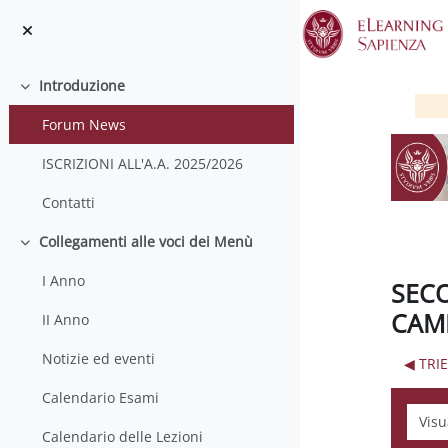
Vai al contenuto principale
Introduzione
Minimizza
Forum News
ISCRIZIONI ALL'A.A. 2025/2026
Contatti
Collegamenti alle voci dei Menù
Minimizza
I Anno
SECO
CAM
II Anno
Notizie ed eventi
◀︎ TR
Calendario Esami
Modali
Calendario delle Lezioni