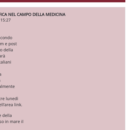
FICA NEL CAMPO DELLA MEDICINA
 15:27
secondo
am e post
o della
arà
taliani
a
a
ualmente
re lunedì
ll’area link.
e della
o in mare il