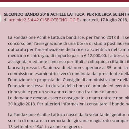
SECONDO BANDO 2018 ACHILLE LATTUCA, PER RICERCA SCIENTI
Numero di risposte: 0
di
urn:oid:2.5.4.42 CLSBIOTECNOLOGIE
-
martedì, 17 luglio 2018,
La Fondazione Achille Lattuca bandisce, per l’anno 2018 il il 
concorso per l’assegnazione di una borsa di studio post laure
dottorato per l’incentivazione della ricerca scientifica nel camp
medicina e chirurgia, di importo pari a € 12.000,00. La borsa s
assegnata mediante concorso per titoli e colloquio a cittadini i
laureati presso la Sapienza di età non superiore ai 35 anni. La
commissione esaminatrice verrà nominata dal presidente dell
Fondazione su proposta del Consiglio di amministrazione dell
Fondazione stessa. La durata della borsa è annuale ed event
rinnovabile per un solo anno o per una frazione di anno.
Le domande devono essere consegnate a mano entro e non olt
30 luglio 2018. Per ulteriori informazioni consultare il bando ne
La Fondazione Achille Lattuca nasce dalla volontà dei genitori 
sorella di onorare la memoria del giovane magistrato scompars
18 settembre 1941 in azione di guerra.