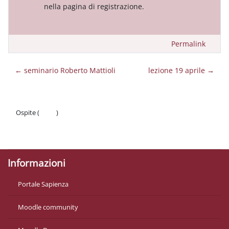
nella pagina di registrazione.
Permalink
← seminario Roberto Mattioli
lezione 19 aprile →
Ospite (
Login
)
Politiche
Ottieni l'app mobile
Informazioni
Portale Sapienza
Moodle community