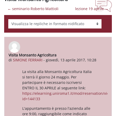
← seminario Roberto Mattioli
lezione 19 aprile →
Modalità visualizzazione
Visita Monsanto Agricoltura
Numero di risposte: 0
di
SIMONE FERRARI
-
giovedì, 13 aprile 2017, 10:28
La visita alla Monsanto Agricoltura Italia
si terrà il giorno 24 maggio. Per
partecipare è necessario iscriversi
ENTRO IL 30 APRILE al seguente link:
https://elearning.uniroma1.it/mod/reservation/view.
id=144133
L'appuntamento è presso l'azienda alle
ore 9:00, raggiungibile come indicato