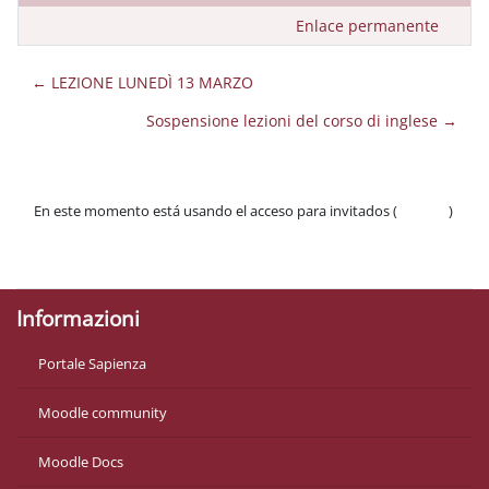
Enlace permanente
← LEZIONE LUNEDÌ 13 MARZO
Sospensione lezioni del corso di inglese →
En este momento está usando el acceso para invitados (
Acceder
)
Políticas
Descargar la app para dispositivos móviles
Informazioni
Portale Sapienza
Moodle community
Moodle Docs