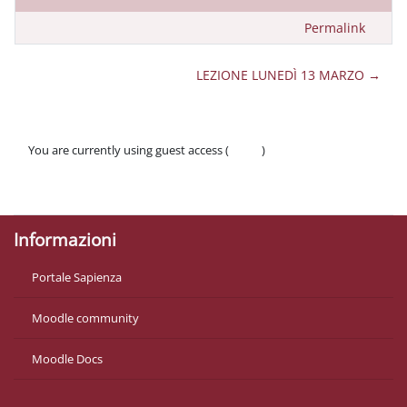
Permalink
LEZIONE LUNEDÌ 13 MARZO →
You are currently using guest access (
Log in
)
Policies
Get the mobile app
Informazioni
Portale Sapienza
Moodle community
Moodle Docs