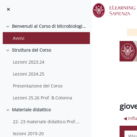
Vai al contenuto principale
Benvenuti al Corso di Microbiologia molecolare e Genomica microbica
Minimizza
Avvisi
Struttura del Corso
Minimizza
Lezioni 2023.24
Lezioni 2024.25
Presentazione del Corso
Lezioni 25.26 Prof. B.Colonna
giov
Materiale didattico
Minimizza
◀︎ inf
22- 23 materiale didattico Prof. Bianca Colonna
Modali
lezioni 2019-20