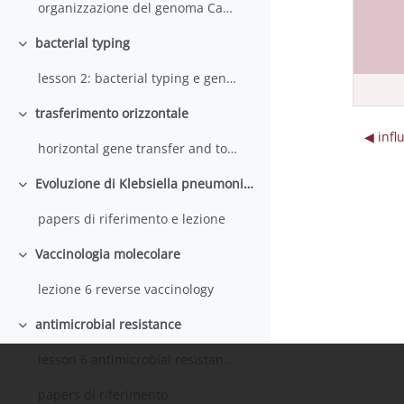
organizzazione del genoma Carattoli 9 ottobre 2025
bacterial typing
Minimizza
lesson 2: bacterial typing e genomica 23 Ott 2025 Carattoli
trasferimento orizzontale
Minimizza
◀︎ inf
horizontal gene transfer and toxin-antitoxin
Evoluzione di Klebsiella pneumoniae
Minimizza
papers di riferimento e lezione
Vaccinologia molecolare
Minimizza
lezione 6 reverse vaccinology
antimicrobial resistance
Minimizza
lesson 6 antimicrobial resistance 2025
papers di riferimento