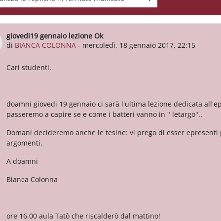
giovedi19 gennaio lezione Ok
Numero di risposte: 0
di
BIANCA COLONNA
-
mercoledì, 18 gennaio 2017, 22:15
Cari studenti,
doamni giovedi 19 gennaio ci sarà l'ultima lezione dedicata all'ep
passeremo a capire se e come i batteri vanno in " letargo"..
Domani decideremo anche le tesine: vi prego di esser epresenti p
argomenti.
A doamni
Bianca Colonna
ore 16.00 aula Tatò che riscalderò dal mattino!