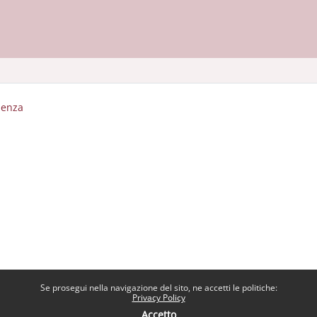
luenza
Se prosegui nella navigazione del sito, ne accetti le politiche:
Privacy Policy
Accetto