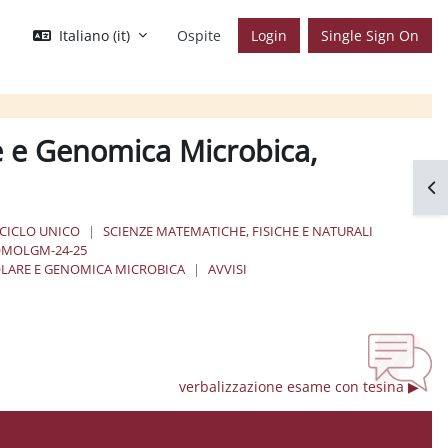
Italiano ‎(it)‎
Ospite
Login
Single Sign On
e e Genomica Microbica,
Apr
 CICLO UNICO
SCIENZE MATEMATICHE, FISICHE E NATURALI
MOLGM-24-25
OLARE E GENOMICA MICROBICA
AVVISI
verbalizzazione esame con tesina ▶︎