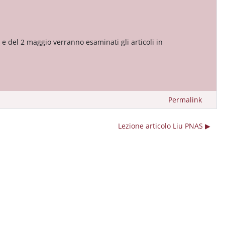
 e del 2 maggio verranno esaminati gli articoli in
Permalink
Lezione articolo Liu PNAS ▶︎