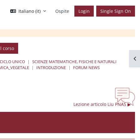
Italiano ‎(it)‎
Ospite
Login
Single Sign On
l corso
Apr
 CICLO UNICO
SCIENZE MATEMATICHE, FISICHE E NATURALI
ICA_VEGETALE
INTRODUZIONE
FORUM NEWS
Lezione articolo Liu PNAS ▶︎