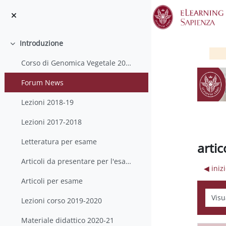
Vai al contenuto principale
Introduzione
Minimizza
Corso di Genomica Vegetale 2020-21
Forum News
Lezioni 2018-19
Lezioni 2017-2018
Letteratura per esame
artic
Articoli da presentare per l'esame
◀︎ ini
Articoli per esame
Modali
Lezioni corso 2019-2020
Materiale didattico 2020-21