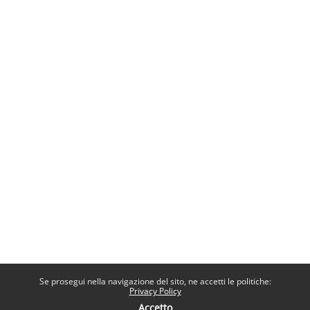
Se prosegui nella navigazione del sito, ne accetti le politiche:
Privacy Policy
Accetto