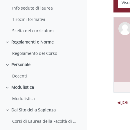
Modali
Info sedute di laurea
Tirocini formativi
Scelta del curriculum
Regolamenti e Norme
Minimizza
Regolamento del Corso
Personale
Minimizza
Docenti
Modulistica
Minimizza
Modulistica
◀︎ JOB
Dal Sito della Sapienza
Minimizza
Corsi di Laurea della Facoltà di Farmacia e Medicina