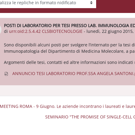
tà visualizzazione
POSTI DI LABORATORIO PER TESI PRESSO LAB. IMMUNOLOGIA 
Numero di risposte: 0
di
urn:oid:2.5.4.42 CLSBIOTECNOLOGIE
-
lunedì, 22 giugno 2015,
Sono disponibili alcuni posti per svolgere l’internato per la tesi
Immunopatologia del Dipartimento di Medicina Molecolare, a par
Argomenti delle tesi, contatti ed altre informazioni sono indicati n
ANNUNCIO TESI LABORATORIO PROF.SSA ANGELA SANTONI.
 MEETING ROMA - 9 Giugno. Le aziende incontrano i laureati e laure
SEMINARIO "THE PROMISE OF SINGLE-CELL G