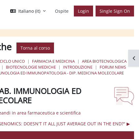
Italiano ‎(it)‎
Ospite
Login
Single Sign On
che
Torna al corso
Apr
 CICLO UNICO
FARMACIA E MEDICINA
AREA BIOTECNOLOGICA
BIOTECNOLOGIE MEDICHE
INTRODUZIONE
FORUM NEWS
MMUNOLOGIA ED IMMUNOPATOLOGIA - DIP. MEDICINA MOLECOLARE
 LAB. IMMUNOLOGIA ED
LECOLARE
andi in area farmaceutica e scientifica
ENOMICS: DOESN'T IT ALL JUST AVERAGE OUT IN THE END?" ▶︎