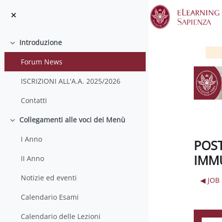
Vai al contenuto principale
Introduzione
Minimizza
Forum News
ISCRIZIONI ALL'A.A. 2025/2026
Contatti
Collegamenti alle voci dei Menù
Minimizza
I Anno
POST
IMM
II Anno
Notizie ed eventi
◀︎ JOB
Calendario Esami
Calendario delle Lezioni