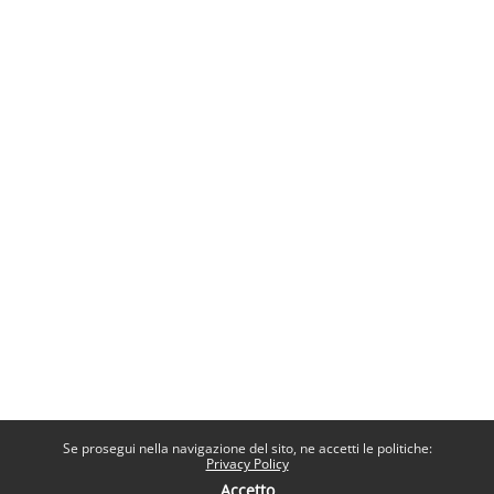
Se prosegui nella navigazione del sito, ne accetti le politiche:
Privacy Policy
Accetto