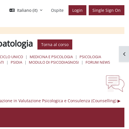
Italiano ‎(it)‎
Ospite
Login
Single Sign On
patologia
Torna al corso
Apr
 CICLO UNICO
MEDICINA E PSICOLOGIA
PSICOLOGIA
ATI
PSIDIA
MODULO DI PSICODIAGNOSI
FORUM NEWS
ione in Valutazione Psicologica e Consulenza (Counselling) ▶︎