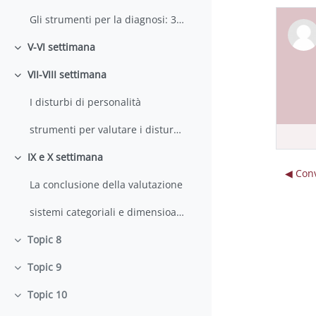
Gli strumenti per la diagnosi: 3) I test
V-VI settimana
Minimizza
VII-VIII settimana
Minimizza
I disturbi di personalità
strumenti per valutare i disturbi di personalità
IX e X settimana
Minimizza
◀︎ Con
La conclusione della valutazione
sistemi categoriali e dimensioanli a confronto
Topic 8
Minimizza
Topic 9
Minimizza
Topic 10
Minimizza