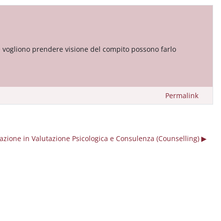
e vogliono prendere visione del compito possono farlo
Permalink
ione in Valutazione Psicologica e Consulenza (Counselling) ▶︎