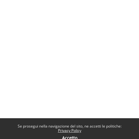
Se prosegui nella navigazione del sito, ne accetti le politiche:
Privacy Policy
Accetto