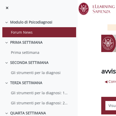
Vai al contenuto principale
Modulo di Psicodiagnosi
Minimizza
Forum News
PRIMA SETTIMANA
Minimizza
Prima settimana
SECONDA SETTIMANA
Minimizza
avvi
Gli strumenti per la diagnosi
◀︎ Con
TERZA SETTIMANA
Minimizza
Gli strumenti per la diagnosi: 1) L'assessment psicofisiologico
Gli strumenti per la diagnosi: 2) L'automonitoraggio attraverso diari
Modali
QUARTA SETTIMANA
Minimizza